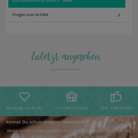
Kontaktwärme bis etwa 3…
Mehr
Fragen zum Artikel
Zuletzt angesehen
Beratung von Profis
Schneller Versand
über 3.500 Artikel
Kennst Du schon unseren Newsletter?
Bleibe immer auf dem neusten Stand! Wir informieren Dich über alle
anstehenden Produkt- und Töpfer-News.