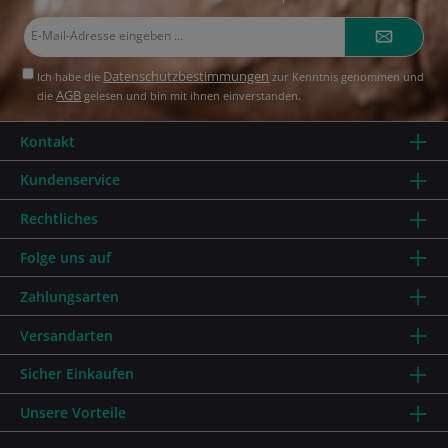
E-
Mail-
Adresse*
Datenschutzbestimmungen
Ich habe die
zur Kenntnis genommen und
AGB
die
gelesen und bin mit ihnen einverstanden.
Kontakt
Kundenservice
Rechtliches
Folge uns auf
Zahlungsarten
Versandarten
Sicher Einkaufen
Unsere Vorteile