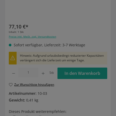
77,10 €*
Inhalt:
1 Stk
Preise inkl. MwSt. zzgl. Versandkosten
Sofort verfügbar, Lieferzeit: 3-7 Werktage
Hinweis: Aufgrund urlaubsbedingt reduzierter Kapazitäten
verlängert sich die Lieferzeit um einige Tage.
Produkt Anzahl: Gib den gewünschten Wert ein oder benutze die Schaltflächen um die
Stk
In den Warenkorb
Zur Wunschliste hinzufügen
Artikelnummer:
10-03
Gewicht:
0,41 kg
Dieses Produkt weiterempfehlen: