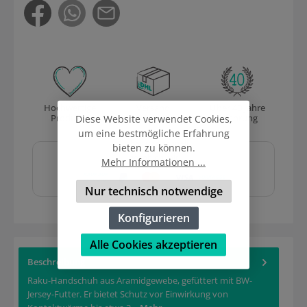
Hochwertige
Versand
Über 40 Jahre
Produkte
mit DHL
Erfahrung
Diese Website verwendet Cookies,
um eine bestmögliche Erfahrung
Sicher und schnell
bieten zu können.
bezahlen mit
Mehr Informationen ...
Nur technisch notwendige
Konfigurieren
Alle Cookies akzeptieren
Beschreibung
Raku-Handschuh aus Aramidgewebe, gefüttert mit BW-
Jersey-Futter. Er bietet Schutz vor Einwirkung von