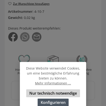
Zur Wunschliste hinzufügen
Artikelnummer:
4-10-7
Gewicht:
0,02 kg
Dieses Produkt weiterempfehlen:
Diese Website verwendet Cookies,
Hochwertige
Versand
Über 40 Jahre
Produkte
mit DHL
Erfahrung
um eine bestmögliche Erfahrung
bieten zu können.
Sicher und schnell
Mehr Informationen ...
bezahlen mit
Nur technisch notwendige
Konfigurieren