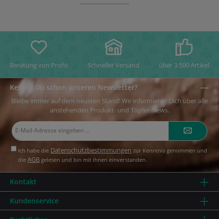
Beratung von Profis
Schneller Versand
über 3.500 Artikel
Kennst Du schon unseren Newsletter?
Bleibe immer auf dem neusten Stand! Wir informieren Dich über alle
anstehenden Produkt- und Töpfer-News.
E-
Mail-
Adresse*
Datenschutzbestimmungen
Ich habe die
zur Kenntnis genommen und
AGB
die
gelesen und bin mit ihnen einverstanden.
Kontakt
Kundenservice