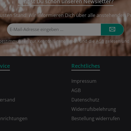
Kennst Du schon unseren Newsletter?
usten Stand! Wir informieren Dich über alle anstehenden P
E-
Mail-
Adresse*
zbestimmungen
zur Kenntnis genommen und die
AGB
gelesen und 
vice
Rechtliches
Impressum
AGB
Versand
Datenschutz
Widerrufsbelehrung
inrichtungen
Bestellung widerrufen