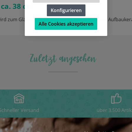
ca. 38 cm"
Konfigurieren
ird zum Glätten, Verfestigen und montieren von Aufbauker
Alle Cookies akzeptieren
Zuletzt angesehen
Schneller Versand
über 3.500 Artik