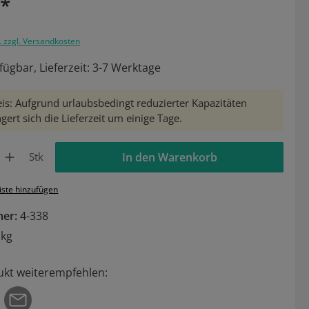
€*
. zzgl. Versandkosten
fügbar, Lieferzeit: 3-7 Werktage
is: Aufgrund urlaubsbedingt reduzierter Kapazitäten
gert sich die Lieferzeit um einige Tage.
Gib den gewünschten Wert ein oder benutze die Schaltflächen um die Anzahl zu 
Stk
In den Warenkorb
iste hinzufügen
mer:
4-338
 kg
ukt weiterempfehlen: