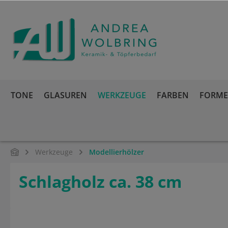
springen
Zur Hauptnavigation springen
TONE
GLASUREN
WERKZEUGE
FARBEN
FORMEN
Werkzeuge
Modellierhölzer
Schlagholz ca. 38 cm
Bildergalerie überspringen