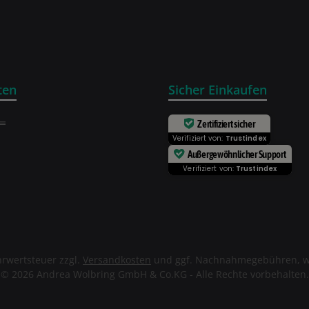
ten
Sicher Einkaufen
Zertifiziert sicher
Verifiziert von:
Trustindex
Außergewöhnlicher Support
Verifiziert von:
Trustindex
ehrwertsteuer zzgl.
Versandkosten
und ggf. Nachnahmegebühren, w
© 2026 Andrea Wolbring GmbH & Co.KG - Alle Rechte vorbehalten.