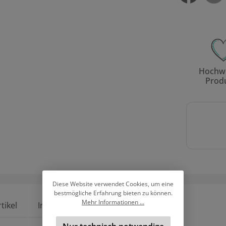
Hochwe
Prod
Diese Website verwendet Cookies, um eine
bestmögliche Erfahrung bieten zu können.
Mehr Informationen ...
tikel
Infos zur Produktsicherheit