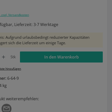
. zzgl. Versandkosten
fügbar, Lieferzeit: 3-7 Werktage
is: Aufgrund urlaubsbedingt reduzierter Kapazitäten
gert sich die Lieferzeit um einige Tage.
Gib den gewünschten Wert ein oder benutze die Schaltflächen um die Anzahl zu 
Stk
In den Warenkorb
iste hinzufügen
mer:
6-64-9
4 kg
ukt weiterempfehlen: