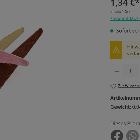
1,34 €*
Inhalt:
1 Stk
Preise inkl. MwSt
Sofort ver
Hinwe
verlän
Produkt Anzahl: 
Zur Wunschl
Artikelnum
Gewicht:
0,0
Dieses Prod