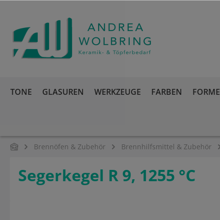
springen
Zur Hauptnavigation springen
TONE
GLASUREN
WERKZEUGE
FARBEN
FORMEN
Brennöfen & Zubehör
Brennhilfsmittel & Zubehör
Segerkegel R 9, 1255 °C
Bildergalerie überspringen