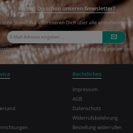
Kennst Du schon unseren Newsletter?
usten Stand! Wir informieren Dich über alle anstehenden P
E-
Mail-
Adresse*
zbestimmungen
zur Kenntnis genommen und die
AGB
gelesen und 
vice
Rechtliches
Impressum
AGB
Versand
Datenschutz
Widerrufsbelehrung
inrichtungen
Bestellung widerrufen