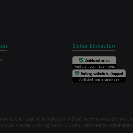
ten
Sicher Einkaufen
Zertifiziert sicher
Verifiziert von:
Trustindex
Außergewöhnlicher Support
Verifiziert von:
Trustindex
ehrwertsteuer zzgl.
Versandkosten
und ggf. Nachnahmegebühren, w
© 2026 Andrea Wolbring GmbH & Co.KG - Alle Rechte vorbehalten.