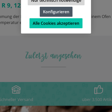
Nur technisch notwendige
R 9, 1255 °C"
Konfigurieren
immung der Brenntemperatur. Der Kegel wird in einem Ofen l
emperatur erreicht.
Alle Cookies akzeptieren
Zuletzt angesehen
Schneller Versand
über 3.500 Artik