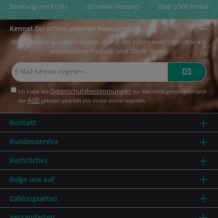
Beratung von Profis
Schneller Versand
über 3.500 Artikel
Kennst Du schon unseren Newsletter?
Bleibe immer auf dem neusten Stand! Wir informieren Dich über alle
anstehenden Produkt- und Töpfer-News.
E-
Mail-
Adresse*
Datenschutzbestimmungen
Ich habe die
zur Kenntnis genommen und
AGB
die
gelesen und bin mit ihnen einverstanden.
Kontakt
Kundenservice
Rechtliches
Folge uns auf
Zahlungsarten
Versandarten