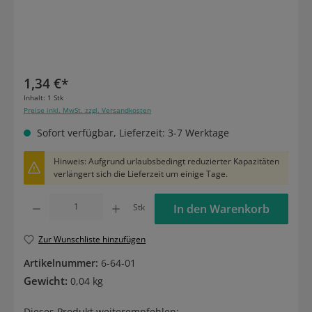
1,34 €*
Inhalt:
1 Stk
Preise inkl. MwSt. zzgl. Versandkosten
Sofort verfügbar, Lieferzeit: 3-7 Werktage
Hinweis: Aufgrund urlaubsbedingt reduzierter Kapazitäten
verlängert sich die Lieferzeit um einige Tage.
Produkt Anzahl: Gib den gewünschten Wert ein oder benutze die Schaltflächen um die
Stk
In den Warenkorb
Zur Wunschliste hinzufügen
Artikelnummer:
6-64-01
Gewicht:
0,04 kg
Dieses Produkt weiterempfehlen: