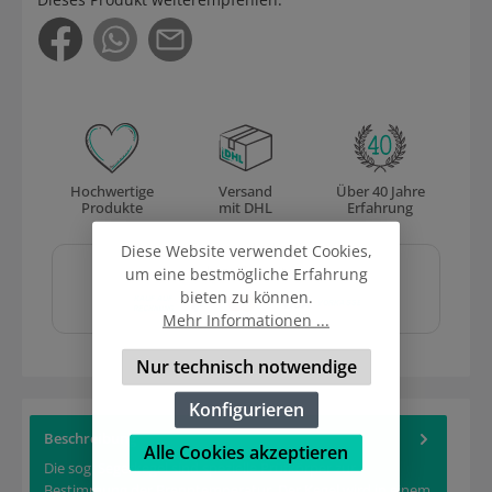
Hochwertige
Versand
Über 40 Jahre
Produkte
mit DHL
Erfahrung
Sicher und schnell
Diese Website verwendet Cookies,
bezahlen mit
um eine bestmögliche Erfahrung
bieten zu können.
Mehr Informationen ...
Nur technisch notwendige
Konfigurieren
Beschreibung
Alle Cookies akzeptieren
Die sog. Segerkegel sind spezielle Prüfkörper zur
Bestimmung der Brenntemperatur. Der Kegel wird in einem