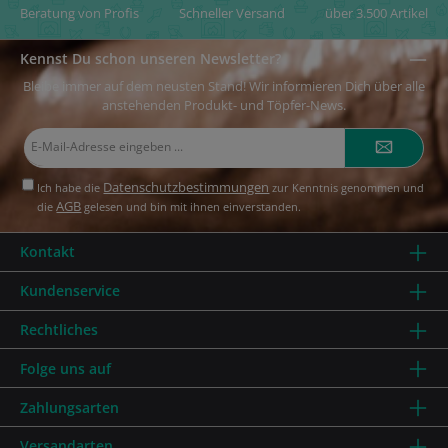
Beratung von Profis
Schneller Versand
über 3.500 Artikel
Kennst Du schon unseren Newsletter?
Bleibe immer auf dem neusten Stand! Wir informieren Dich über alle
anstehenden Produkt- und Töpfer-News.
E-
Mail-
Adresse*
Datenschutzbestimmungen
Ich habe die
zur Kenntnis genommen und
AGB
die
gelesen und bin mit ihnen einverstanden.
Kontakt
Kundenservice
Rechtliches
Folge uns auf
Zahlungsarten
Versandarten