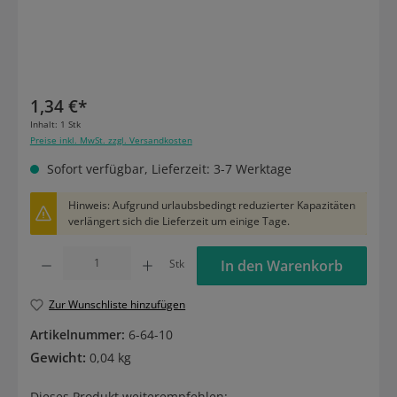
1,34 €*
Inhalt:
1 Stk
Preise inkl. MwSt. zzgl. Versandkosten
Sofort verfügbar, Lieferzeit: 3-7 Werktage
Hinweis: Aufgrund urlaubsbedingt reduzierter Kapazitäten
verlängert sich die Lieferzeit um einige Tage.
Produkt Anzahl: Gib den gewünschten Wert ein oder benutze die Schaltflächen um die
Stk
In den Warenkorb
Zur Wunschliste hinzufügen
Artikelnummer:
6-64-10
Gewicht:
0,04 kg
Dieses Produkt weiterempfehlen: