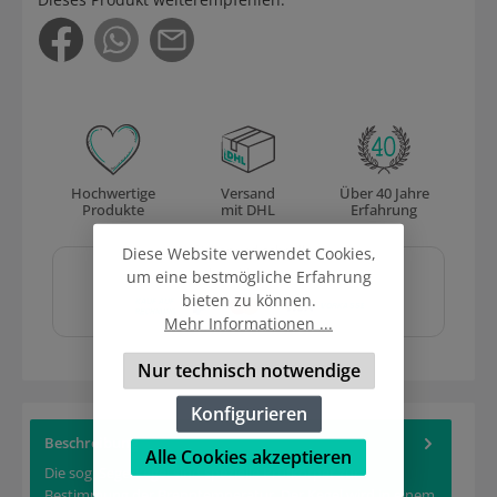
Hochwertige
Versand
Über 40 Jahre
Produkte
mit DHL
Erfahrung
Sicher und schnell
Diese Website verwendet Cookies,
bezahlen mit
um eine bestmögliche Erfahrung
bieten zu können.
Mehr Informationen ...
Nur technisch notwendige
Konfigurieren
Beschreibung
Alle Cookies akzeptieren
Die sog. Segerkegel sind spezielle Prüfkörper zur
Bestimmung der Brenntemperatur. Der Kegel wird in einem