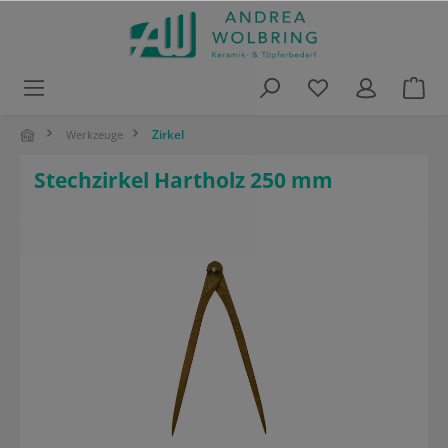
alt springen
Zirkel
Werkzeuge
Stechzirkel Hartholz 250 mm
Bildergalerie überspringen