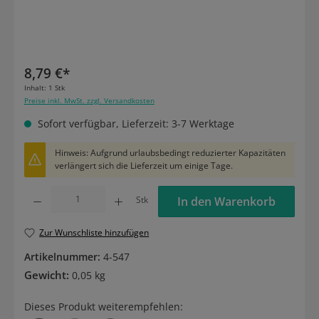
8,79 €*
Inhalt:
1 Stk
Preise inkl. MwSt. zzgl. Versandkosten
Sofort verfügbar, Lieferzeit: 3-7 Werktage
Hinweis: Aufgrund urlaubsbedingt reduzierter Kapazitäten
verlängert sich die Lieferzeit um einige Tage.
Produkt Anzahl: Gib den gewünschten Wert ein oder benutze die Schaltflächen um die
Stk
In den Warenkorb
Zur Wunschliste hinzufügen
Artikelnummer:
4-547
Gewicht:
0,05 kg
Dieses Produkt weiterempfehlen: