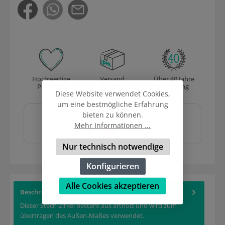
Hochwertige
Versand
Über 40 Jahre
Produkte
mit DHL
Erfahrung
Diese Website verwendet Cookies,
um eine bestmögliche Erfahrung
Sicher und schnell
bieten zu können.
bezahlen mit
Mehr Informationen ...
Nur technisch notwendige
Konfigurieren
Alle Cookies akzeptieren
Beschreibung
Dieser Stech-Zirkel besteht aus artholz und wird zum
übertragen des Außen-Maßes verwendet.