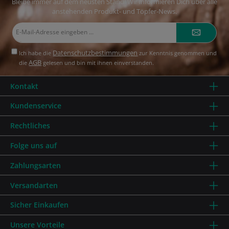
Bleibe immer auf dem neusten Stand! Wir informieren Dich über alle
anstehenden Produkt- und Töpfer-News.
E-
Mail-
Adresse*
Datenschutzbestimmungen
Ich habe die
zur Kenntnis genommen und
AGB
die
gelesen und bin mit ihnen einverstanden.
Kontakt
Kundenservice
Rechtliches
Folge uns auf
Zahlungsarten
Versandarten
Sicher Einkaufen
Unsere Vorteile