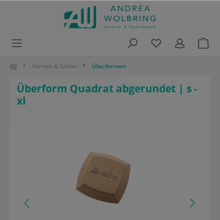
alt springen
Überformen
Formen & Gießen
Überform Quadrat abgerundet | s -
xl
Bildergalerie überspringen