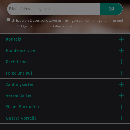
E-
Mail-
Adresse*
Datenschutzbestimmungen
Ich habe die
zur Kenntnis genommen und
AGB
die
gelesen und bin mit ihnen einverstanden.
Kontakt
Kundenservice
Rechtliches
Folge uns auf
Zahlungsarten
Versandarten
Sicher Einkaufen
Unsere Vorteile