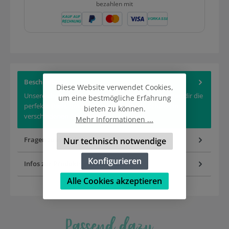
bezahlen mit
Beschreibung
Diese Website verwendet Cookies,
Unsere abgerundeten Überformen “Quadrat” bieten dir die
um eine bestmögliche Erfahrung
perfekte Basis, um organische, fließende Schalen in
bieten zu können.
verschiedenen Gr…
Mehr
Mehr Informationen ...
Fragen zum Artikel
Nur technisch notwendige
Konfigurieren
Infos zur Produktsicherheit
Alle Cookies akzeptieren
Passend dazu