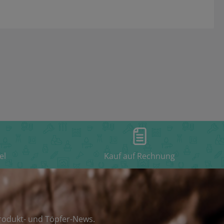
el
Kauf auf Rechnung
rodukt- und Töpfer-News.