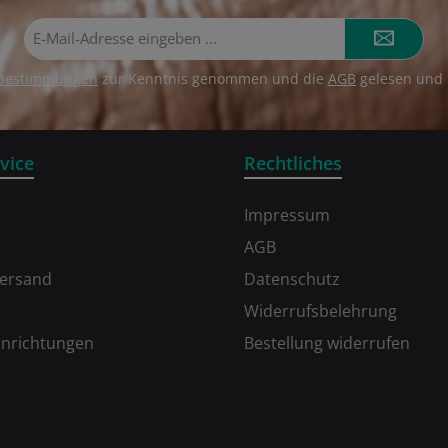
E-
Mail-
Adresse*
zbestimmungen
zur Kenntnis genommen und die
AGB
gelesen und 
vice
Rechtliches
Impressum
AGB
Versand
Datenschutz
Widerrufsbelehrung
inrichtungen
Bestellung widerrufen