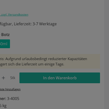
. zzgl. Versandkosten
fügbar, Lieferzeit: 3-7 Werktage
auswählen
e Botz
30ml
tion ist zurzeit nicht verfügbar.)
is: Aufgrund urlaubsbedingt reduzierter Kapazitäten
gert sich die Lieferzeit um einige Tage.
Gib den gewünschten Wert ein oder benutze die Schaltflächen um die Anzahl zu 
Stk
In den Warenkorb
iste hinzufügen
mer:
3-4005
6 kg