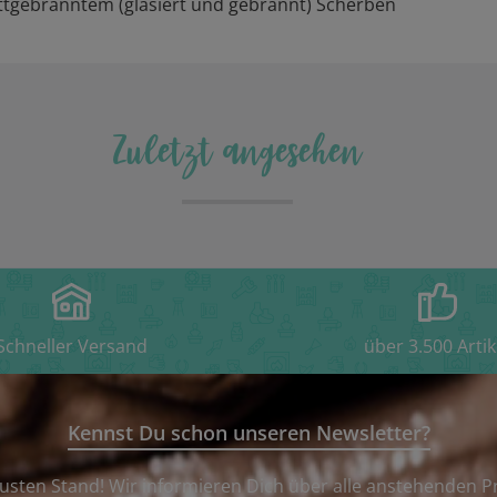
tgebranntem (glasiert und gebrannt) Scherben
Zuletzt angesehen
Schneller Versand
über 3.500 Artik
Kennst Du schon unseren Newsletter?
usten Stand! Wir informieren Dich über alle anstehenden P