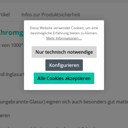
tikel
Infos zur Produktsicherheit
Diese Website verwendet Cookies, um eine
Chromgrün "
bestmögliche Erfahrung bieten zu können.
Mehr Informationen ...
 von 1000° - 1250°C geeignet.
Nur technisch notwendige
Konfigurieren
und Inglasurfarb
Alle Cookies akzeptieren
ie ungebrannte Glasur) eignen sich auch besonders gut matte
ieren