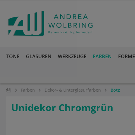
springen
Zur Hauptnavigation springen
TONE
GLASUREN
WERKZEUGE
FARBEN
FORMEN
Farben
Dekor- & Unterglasurfarben
Botz
Unidekor Chromgrün
Bildergalerie überspringen