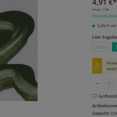
4,91 €*
Inhalt:
1 Stk
Preise inkl. MwSt
Sofort ver
Liter Engob
200ml
(Diese Op
Hinwe
verlän
Produkt Anzahl: 
Zur Wunschl
Artikelnum
Gewicht:
0,0