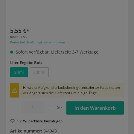
5,55 €*
Inhalt:
1 Stk
Preise inkl. MwSt. zzgl. Versandkosten
Sofort verfügbar, Lieferzeit: 3-7 Werktage
auswählen
Liter Engobe Botz
30ml
200ml
(Diese Option ist zurzeit nicht verfügbar.)
Hinweis: Aufgrund urlaubsbedingt reduzierter Kapazitäten
verlängert sich die Lieferzeit um einige Tage.
Produkt Anzahl: Gib den gewünschten Wert ein oder benutze die Schaltflächen um die
Stk
In den Warenkorb
Zur Wunschliste hinzufügen
Artikelnummer:
3-4043