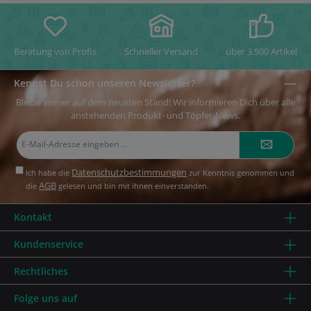
Beratung von Profis
Schneller Versand
über 3.500 Artikel
Kennst Du schon unseren Newsletter?
Bleibe immer auf dem neusten Stand! Wir informieren Dich über alle
anstehenden Produkt- und Töpfer-News.
E-
Mail-
Adresse*
Datenschutzbestimmungen
Ich habe die
zur Kenntnis genommen und
AGB
die
gelesen und bin mit ihnen einverstanden.
Kontakt
Kundenservice
Rechtliches
Folge uns auf