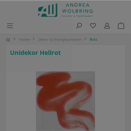
alt springen
Botz
Farben
Dekor- & Unterglasurfarben
Unidekor Hellrot
Bildergalerie überspringen