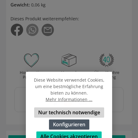
Gewicht:
0,06 kg
Dieses Produkt weiterempfehlen:
Hochwertige
Versand
Über 40 Jahre
Produkte
mit DHL
Erfahrung
Diese Website verwendet Cookies,
um eine bestmögliche Erfahrung
Sicher und schnell
bieten zu können.
bezahlen mit
Mehr Informationen ...
Nur technisch notwendige
Konfigurieren
Alle Cookies akzeptieren