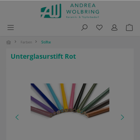
alt springen
Stifte
Farben
Unterglasurstift Rot
Bildergalerie überspringen