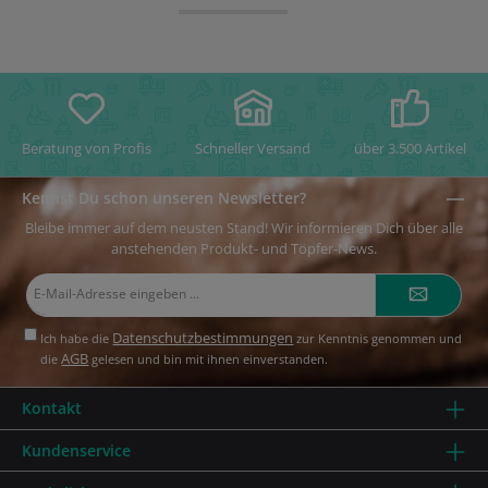
Beratung von Profis
Schneller Versand
über 3.500 Artikel
Kennst Du schon unseren Newsletter?
Bleibe immer auf dem neusten Stand! Wir informieren Dich über alle
anstehenden Produkt- und Töpfer-News.
E-
Mail-
Adresse*
Datenschutzbestimmungen
Ich habe die
zur Kenntnis genommen und
AGB
die
gelesen und bin mit ihnen einverstanden.
Kontakt
Kundenservice