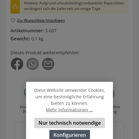
Hinweis: Aufgrund urlaubsbedingt reduzierter Kapazitäten
verlängert sich die Lieferzeit um einige Tage.
Zur Wunschliste hinzufügen
Artikelnummer:
3-607
Gewicht:
0,1 kg
Dieses Produkt weiterempfehlen:
Diese Website verwendet Cookies,
um eine bestmögliche Erfahrung
bieten zu können.
Hochwertige
Versand
Über 40 Jahre
Mehr Informationen ...
Produkte
mit DHL
Erfahrung
Nur technisch notwendige
Sicher und schnell
bezahlen mit
Konfigurieren