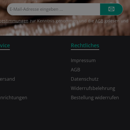
E-
Mail-
Adresse*
zbestimmungen
zur Kenntnis genommen und die
AGB
gelesen und 
vice
Rechtliches
Impressum
AGB
Versand
Datenschutz
Widerrufsbelehrung
inrichtungen
Bestellung widerrufen