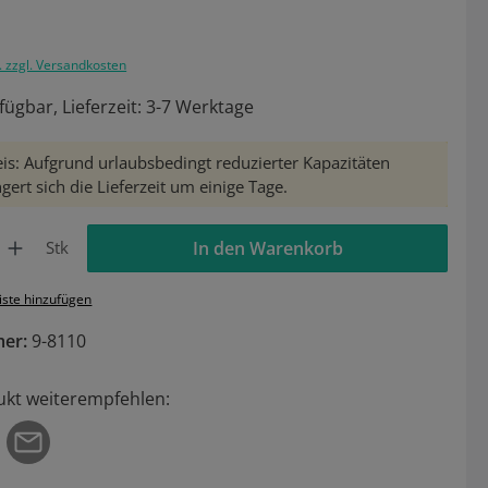
. zzgl. Versandkosten
fügbar, Lieferzeit: 3-7 Werktage
is: Aufgrund urlaubsbedingt reduzierter Kapazitäten
gert sich die Lieferzeit um einige Tage.
Gib den gewünschten Wert ein oder benutze die Schaltflächen um die Anzahl zu 
Stk
In den Warenkorb
iste hinzufügen
mer:
9-8110
ukt weiterempfehlen: