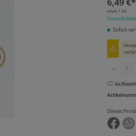
6,49 €*
Inhalt:
1 Stk
Preise inkl. MwSt
Sofort ver
Hinwe
verlän
Produkt Anzahl: 
Zur Wunschl
Artikelnum
Dieses Prod