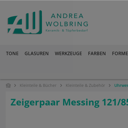
springen
Zur Hauptnavigation springen
TONE
GLASUREN
WERKZEUGE
FARBEN
FORMEN
Kleinteile & Bücher
Kleinteile & Zubehör
Uhrwer
Zeigerpaar Messing 121/
Bildergalerie überspringen