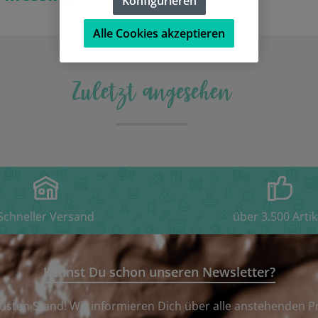
Konfigurieren
Alle Cookies akzeptieren
Zuletzt angesehen
Schneller Versand
über 3.500 Artik
Kennst Du schon unseren Newsletter?
usten Stand! Wir informieren Dich über alle anstehenden P