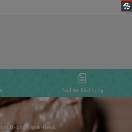
el
Kauf auf Rechnung
rodukt- und Töpfer-News.