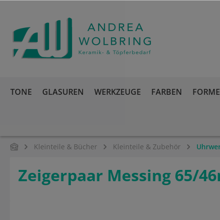
springen
Zur Hauptnavigation springen
TONE
GLASUREN
WERKZEUGE
FARBEN
FORMEN
Kleinteile & Bücher
Kleinteile & Zubehör
Uhrwer
Zeigerpaar Messing 65/4
Bildergalerie überspringen