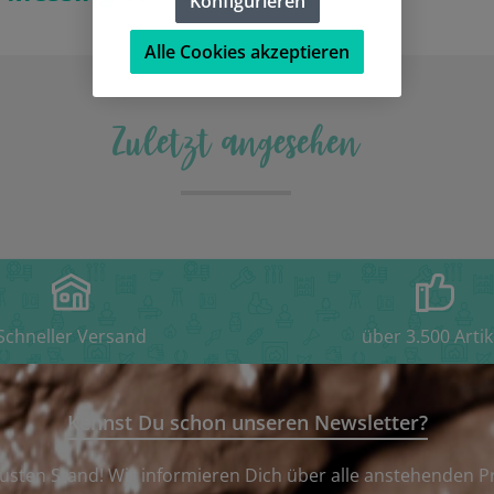
Konfigurieren
Alle Cookies akzeptieren
Zuletzt angesehen
Schneller Versand
über 3.500 Artik
Kennst Du schon unseren Newsletter?
usten Stand! Wir informieren Dich über alle anstehenden P