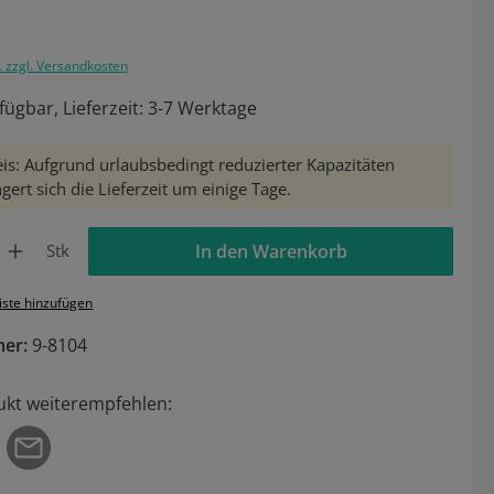
. zzgl. Versandkosten
fügbar, Lieferzeit: 3-7 Werktage
is: Aufgrund urlaubsbedingt reduzierter Kapazitäten
gert sich die Lieferzeit um einige Tage.
Gib den gewünschten Wert ein oder benutze die Schaltflächen um die Anzahl zu 
Stk
In den Warenkorb
iste hinzufügen
mer:
9-8104
ukt weiterempfehlen: