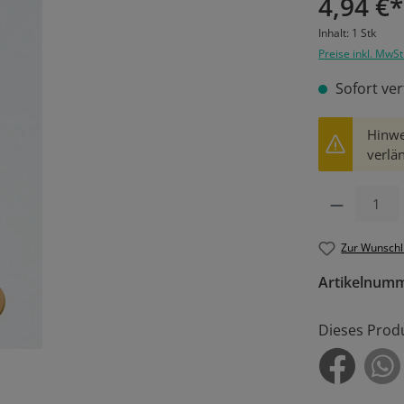
4,94 €*
Inhalt:
1 Stk
Preise inkl. MwSt
Sofort ver
Hinwe
verlän
Produkt Anzahl: 
Zur Wunschl
Artikelnum
Dieses Prod