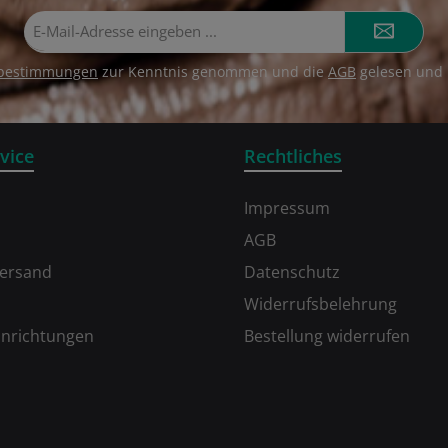
E-
Mail-
Adresse*
zbestimmungen
zur Kenntnis genommen und die
AGB
gelesen und 
vice
Rechtliches
Impressum
AGB
Versand
Datenschutz
Widerrufsbelehrung
inrichtungen
Bestellung widerrufen