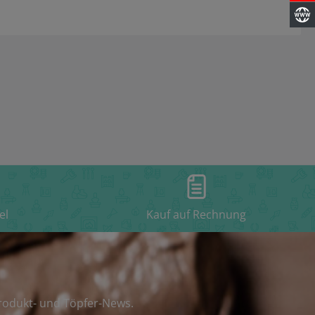
el
Kauf auf Rechnung
rodukt- und Töpfer-News.