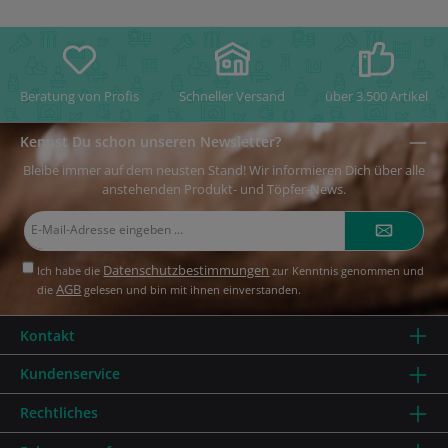
Beratung von Profis
Schneller Versand
über 3.500 Artikel
Kennst Du schon unseren Newsletter?
Bleibe immer auf dem neusten Stand! Wir informieren Dich über alle
anstehenden Produkt- und Töpfer-News.
E-
Mail-
Adresse*
Datenschutzbestimmungen
Ich habe die
zur Kenntnis genommen und
AGB
die
gelesen und bin mit ihnen einverstanden.
Kontakt
Kundenservice
Rechtliches