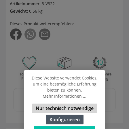
Artikelnummer:
3-V322
Gewicht:
0,56 kg
Dieses Produkt weiterempfehlen:
Hochwertige
Versand
Über 40 Jahre
Diese Website verwendet Cookies,
Produkte
mit DHL
Erfahrung
um eine bestmögliche Erfahrung
Sicher und schnell
bieten zu können.
bezahlen mit
Mehr Informationen ...
Nur technisch notwendige
Konfigurieren