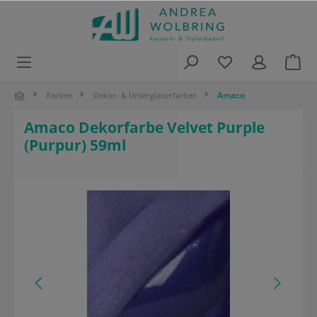
alt springen
Amaco
Farben
Dekor- & Unterglasurfarben
Amaco Dekorfarbe Velvet Purple
(Purpur) 59ml
Bildergalerie überspringen