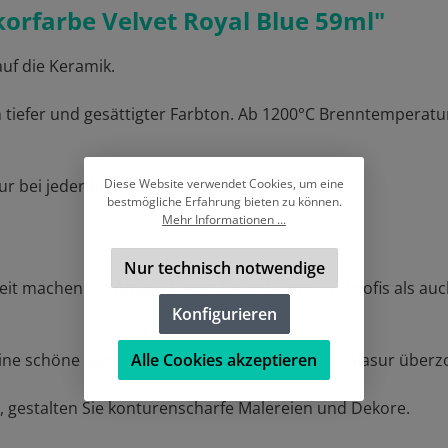
rfarbe Velvet Royal Blue 59ml"
auf die Keramik.
in tiefer und gesättigter Farbton. Ab 1200°C Brenntemperatu
Diese Website verwendet Cookies, um eine
sur bei jeder Brenntemperatur deutlich.
bestmögliche Erfahrung bieten zu können.
Mehr Informationen ...
Nur technisch notwendige
eit machen die Amaco Velvet Dekorfarben für Profis als auc
Konfigurieren
Alle Cookies akzeptieren
ne schöne Samtheit. Mit einer transparenten Glasur überzog
, gestalten Sie konturenscharfe Malereien und Dekore.