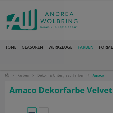
springen
Zur Hauptnavigation springen
TONE
GLASUREN
WERKZEUGE
FARBEN
FORMEN
Farben
Dekor- & Unterglasurfarben
Amaco
Amaco Dekorfarbe Velvet
Bildergalerie überspringen