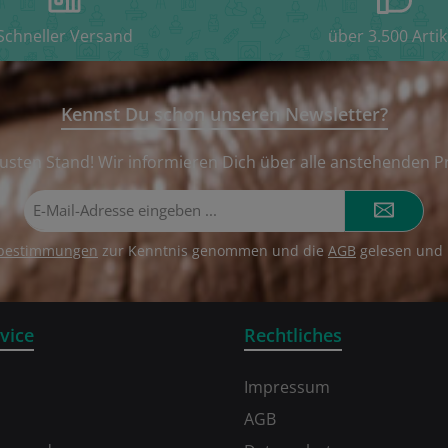
Schneller Versand
über 3.500 Artik
Kennst Du schon unseren Newsletter?
usten Stand! Wir informieren Dich über alle anstehenden P
E-
Mail-
Adresse*
zbestimmungen
zur Kenntnis genommen und die
AGB
gelesen und 
vice
Rechtliches
Impressum
AGB