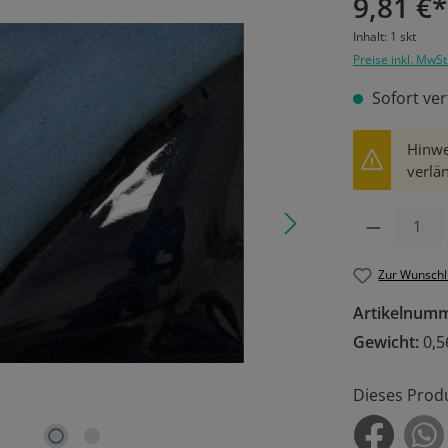
9,81 €*
Inhalt:
1 skt
Preise inkl. MwSt
Sofort ver
Hinwe
verlän
Produkt Anzahl: 
Zur Wunschl
Artikelnum
Gewicht:
0,5
Dieses Prod