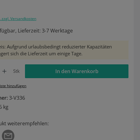
. zzgl. Versandkosten
fügbar, Lieferzeit: 3-7 Werktage
is: Aufgrund urlaubsbedingt reduzierter Kapazitäten
gert sich die Lieferzeit um einige Tage.
Gib den gewünschten Wert ein oder benutze die Schaltflächen um die Anzahl zu 
Stk
In den Warenkorb
iste hinzufügen
mer:
3-V336
6 kg
ukt weiterempfehlen: