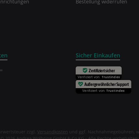
inrichtungen
Bestellung widerrufen
ten
Sicher Einkaufen
Zertifiziert sicher
Verifiziert von:
Trustindex
Außergewöhnlicher Support
Verifiziert von:
Trustindex
ehrwertsteuer zzgl.
Versandkosten
und ggf. Nachnahmegebühren, w
© 2026 Andrea Wolbring GmbH & Co.KG - Alle Rechte vorbehalten.