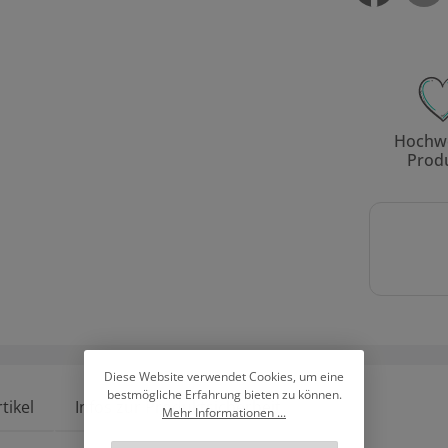
Hochwe
Prod
Diese Website verwendet Cookies, um eine
bestmögliche Erfahrung bieten zu können.
tikel
Infos zur Produktsicherheit
Mehr Informationen ...