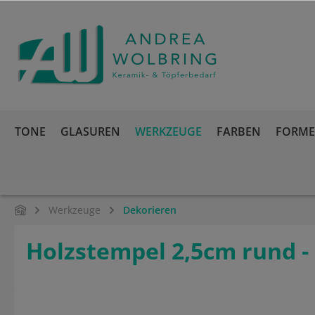
springen
Zur Hauptnavigation springen
TONE
GLASUREN
WERKZEUGE
FARBEN
FORMEN
Werkzeuge
Dekorieren
Holzstempel 2,5cm rund -
Bildergalerie überspringen