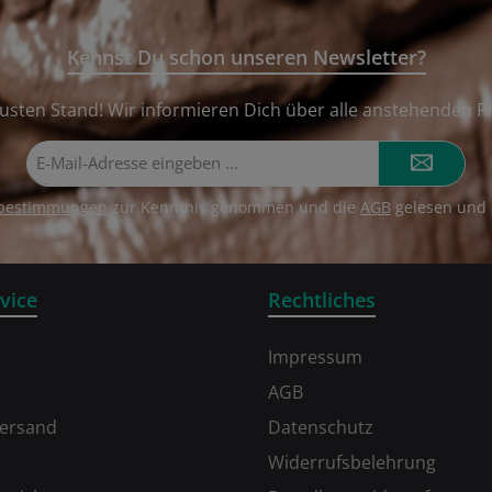
Kennst Du schon unseren Newsletter?
usten Stand! Wir informieren Dich über alle anstehenden P
E-
Mail-
Adresse*
zbestimmungen
zur Kenntnis genommen und die
AGB
gelesen und 
vice
Rechtliches
Impressum
AGB
Versand
Datenschutz
Widerrufsbelehrung