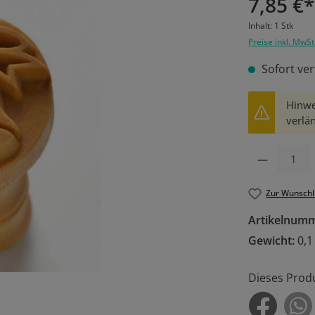
7,85 €*
Inhalt:
1 Stk
Preise inkl. MwSt
Sofort ver
Hinwe
verlän
Produkt Anzahl: 
Zur Wunschl
Artikelnum
Gewicht:
0,1
Dieses Prod