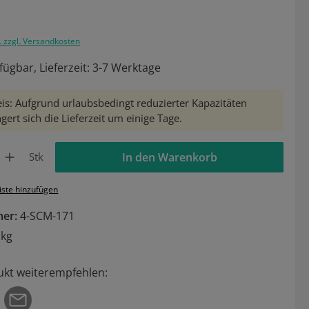
. zzgl. Versandkosten
fügbar, Lieferzeit: 3-7 Werktage
is: Aufgrund urlaubsbedingt reduzierter Kapazitäten
gert sich die Lieferzeit um einige Tage.
Gib den gewünschten Wert ein oder benutze die Schaltflächen um die Anzahl zu 
Stk
In den Warenkorb
iste hinzufügen
mer:
4-SCM-171
 kg
ukt weiterempfehlen: