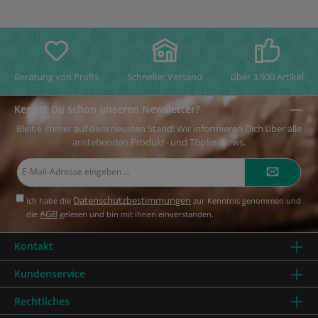
Beratung von Profis
Schneller Versand
über 3.500 Artikel
Kennst Du schon unseren Newsletter?
Bleibe immer auf dem neusten Stand! Wir informieren Dich über alle
anstehenden Produkt- und Töpfer-News.
E-
Mail-
Adresse*
Datenschutzbestimmungen
Ich habe die
zur Kenntnis genommen und
AGB
die
gelesen und bin mit ihnen einverstanden.
Kontakt
Kundenservice
Rechtliches