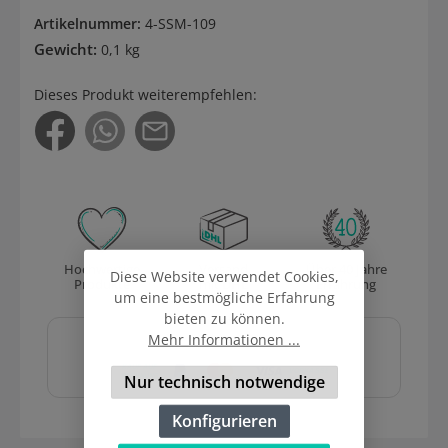
Artikelnummer:
4-SSM-109
Gewicht:
0,1 kg
Dieses Produkt weiterempfehlen:
Hochwertige
Versand
Über 40 Jahre
Diese Website verwendet Cookies,
Produkte
mit DHL
Erfahrung
um eine bestmögliche Erfahrung
bieten zu können.
Sicher und schnell
Mehr Informationen ...
bezahlen mit
Nur technisch notwendige
Konfigurieren