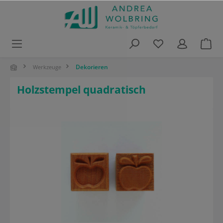
alt springen
Dekorieren
Werkzeuge
Holzstempel quadratisch
Bildergalerie überspringen