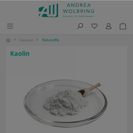
alt springen
Rohstoffe
Glasuren
Kaolin
Bildergalerie überspringen