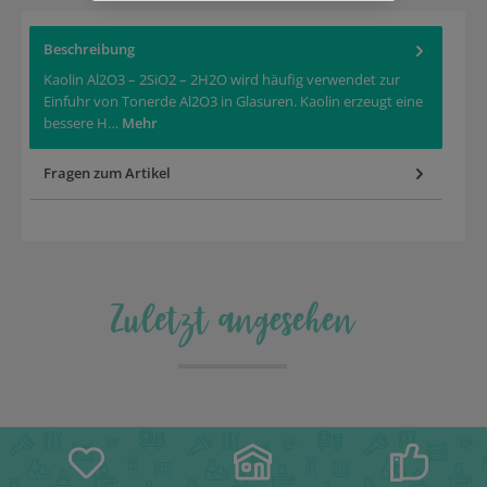
Beschreibung
Kaolin Al2O3 – 2SiO2 – 2H2O wird häufig verwendet zur
Einfuhr von Tonerde Al2O3 in Glasuren. Kaolin erzeugt eine
bessere H…
Mehr
Fragen zum Artikel
Zuletzt angesehen