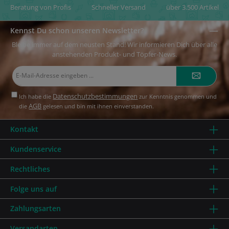
Beratung von Profis
Schneller Versand
über 3.500 Artikel
Kennst Du schon unseren Newsletter?
Bleibe immer auf dem neusten Stand! Wir informieren Dich über alle
anstehenden Produkt- und Töpfer-News.
E-
Mail-
Adresse*
Datenschutzbestimmungen
Ich habe die
zur Kenntnis genommen und
AGB
die
gelesen und bin mit ihnen einverstanden.
Kontakt
Kundenservice
Rechtliches
Folge uns auf
Zahlungsarten
Versandarten