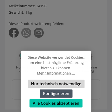
Artikelnummer:
2419B
Gewicht:
1 kg
Dieses Produkt weiterempfehlen:
Diese Website verwendet Cookies,
um eine bestmögliche Erfahrung
Hochwertige
Versand
Über 40 Jahre
bieten zu können.
Produkte
mit DHL
Erfahrung
Mehr Informationen ...
Sicher und schnell
Nur technisch notwendige
bezahlen mit
Konfigurieren
Alle Cookies akzeptieren