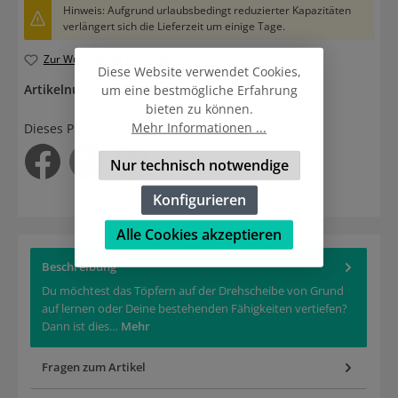
Hinweis: Aufgrund urlaubsbedingt reduzierter Kapazitäten
verlängert sich die Lieferzeit um einige Tage.
Zur Wunschliste hinzufügen
Diese Website verwendet Cookies,
Artikelnummer:
50-KDM9
um eine bestmögliche Erfahrung
bieten zu können.
Mehr Informationen ...
Dieses Produkt weiterempfehlen:
Nur technisch notwendige
Konfigurieren
Alle Cookies akzeptieren
Beschreibung
Du möchtest das Töpfern auf der Drehscheibe von Grund
auf lernen oder Deine bestehenden Fähigkeiten vertiefen?
Dann ist dies…
Mehr
Fragen zum Artikel