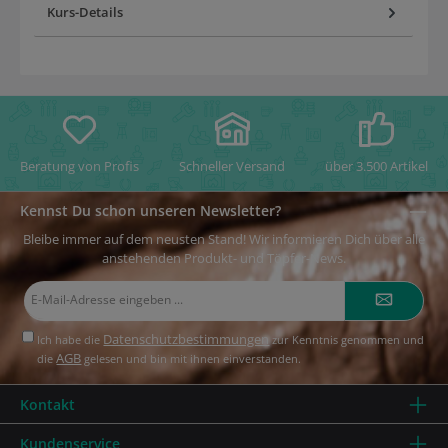
Kurs-Details
Beratung von Profis
Schneller Versand
über 3.500 Artikel
Kennst Du schon unseren Newsletter?
Bleibe immer auf dem neusten Stand! Wir informieren Dich über alle
anstehenden Produkt- und Töpfer-News.
E-
Mail-
Adresse*
Datenschutzbestimmungen
Ich habe die
zur Kenntnis genommen und
AGB
die
gelesen und bin mit ihnen einverstanden.
Kontakt
Kundenservice