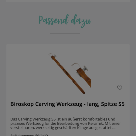
Passend dazu
Produktgalerie überspringen
Biroskop Carving Werkzeug - lang, Spitze S5
Das Carving Werkzeug S5 ist ein äußerst komfortables und
präzises Werkzeug für die Bearbeitung von Keramik. Mit einer
verstellbaren, werkseitig geschärften Klinge ausgestattet,
benötigt es keine zusätzlichen Werkzeuge für die Bedienung. Es
4-BL-S5
liegt perfekt in der Hand und ist sowohl für Rechts- als auch
Artikelnummer: