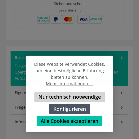
Sicher und schnell
bezahlen mit
Beschreibung
Diese Website verwendet Cookies,
Die grobschamottierte Steinzeugmasse 480 der Fa.
um eine bestmögliche Erfahrung
Goerg&nbsp;und Schneider eignet sich vor allem für den
bieten zu können.
Aufbau größerer Obje…
Mehr
Mehr Informationen ...
Eigenschaften
Nur technisch notwendige
Fragen zum Artikel
Konfigurieren
Alle Cookies akzeptieren
Infos zur Produktsicherheit