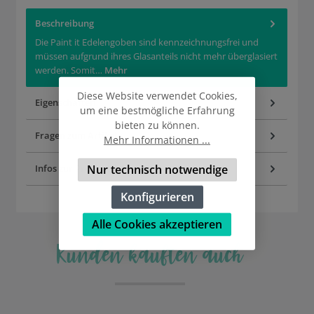
Beschreibung
Die Paint it Edelengoben sind kennzeichnungsfrei und
müssen aufgrund ihres Glasanteils nicht mehr überglasiert
werden. Somit…
Mehr
Diese Website verwendet Cookies,
Eigenschaften
um eine bestmögliche Erfahrung
bieten zu können.
Fragen zum Artikel
Mehr Informationen ...
Nur technisch notwendige
Infos zur Produktsicherheit
Konfigurieren
Alle Cookies akzeptieren
Kunden kauften auch
Produktgalerie überspringen