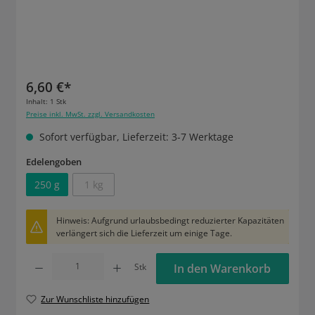
6,60 €*
Inhalt:
1 Stk
Preise inkl. MwSt. zzgl. Versandkosten
Sofort verfügbar, Lieferzeit: 3-7 Werktage
auswählen
Edelengoben
250 g
1 kg
(Diese Option ist zurzeit nicht verfügbar.)
Hinweis: Aufgrund urlaubsbedingt reduzierter Kapazitäten
verlängert sich die Lieferzeit um einige Tage.
Produkt Anzahl: Gib den gewünschten Wert ein oder benutze die Schaltflächen um die
Stk
In den Warenkorb
Zur Wunschliste hinzufügen