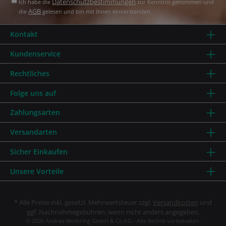
Datenschutzbestimmungen
Ich habe die
zur Kenntnis genommen und
AGB
die
gelesen und bin mit ihnen einverstanden.
Kontakt
Kundenservice
Rechtliches
Folge uns auf
Zahlungsarten
Versandarten
Sicher Einkaufen
Unsere Vorteile
* Alle Preise inkl. gesetzl. Mehrwertsteuer zzgl.
Versandkosten
und
ggf. Nachnahmegebühren, wenn nicht anders angegeben.
© 2026 Andrea Wolbring GmbH & Co.KG - Alle Rechte vorbehalten.