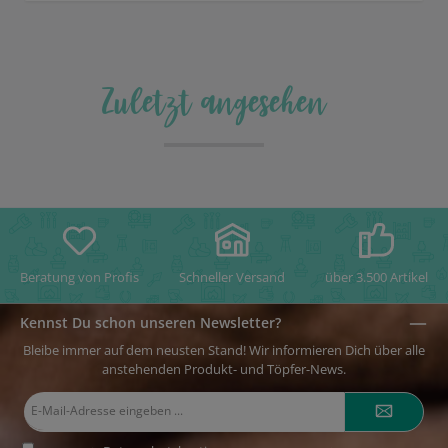
Schamotteanteil: 25% Körnung: 0-0,2mm Farbe: weiß - creme -
grau max. Brenntemperatur: 1300°C Trockenschwindung: 5,5%
Brennschwindung: 5,2% (1200°C) Sintertemperatur: 1230°C
Zuletzt angesehen
Beratung von Profis
Schneller Versand
über 3.500 Artikel
Kennst Du schon unseren Newsletter?
Bleibe immer auf dem neusten Stand! Wir informieren Dich über alle
anstehenden Produkt- und Töpfer-News.
E-
Mail-
Adresse*