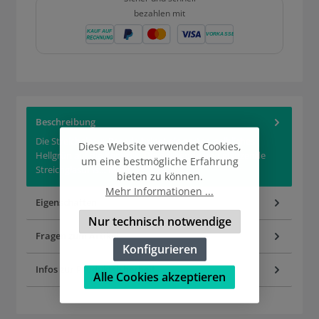
bezahlen mit
Beschreibung
Die Streichglasur Reseda bringt ein zartes, gelbliches
Diese Website verwendet Cookies,
Hellgrün auf die Keramik. Die deckende und glänzende
um eine bestmögliche Erfahrung
Streichglasur is…
Mehr
bieten zu können.
Mehr Informationen ...
Eigenschaften
Nur technisch notwendige
Fragen zum Artikel
Konfigurieren
Infos zur Produktsicherheit
Alle Cookies akzeptieren