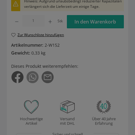
Hinweis: Aufgrund urlaubsbedingt reduzierter Kapazitäten
verlängert sich die Lieferzeit um einige Tage.
Produkt Anzahl: Gib den gewünschten Wert ein oder benutze die Schaltflächen um die
Stk
In den Warenkorb
Zur Wunschliste hinzufügen
Artikelnummer:
2-W152
Gewicht:
0,33 kg
Dieses Produkt weiterempfehlen:
Hochwertige
Versand
Über 40 Jahre
Artikel
mit DHL
Erfahrung
Sicher und schnell