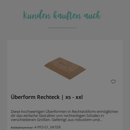
Kunden kauften auch
Produktgalerie überspringen
Überform Rechteck | xs - xxl
Diese hochwertigen Überformen in Rechteckform ermöglichen
dir das einfache Gestalten von rechteckigen Schalen in
verschiedenen Größen. Gefertigt aus robustem und
feuchtigkeitsresistentem MDF-Material, bieten sie eine lange
4-PF3-01_VATER
Lebensdauer und hervorragende Stabilität. Um die
Artikelnummer: